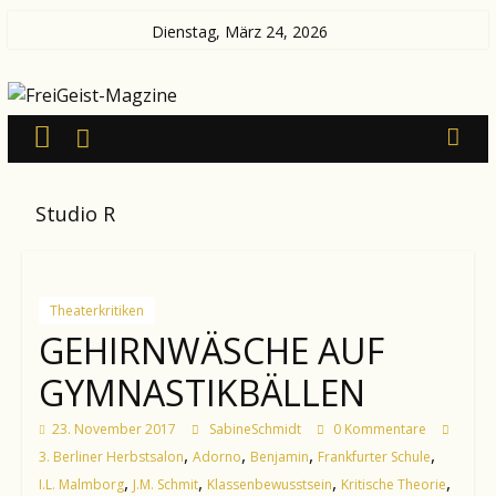
Zum
Dienstag, März 24, 2026
Inhalt
FreiGeist-
springen
Magzine
—
Studio R
News
aus
Kultur
und
Theaterkritiken
Politik
GEHIRNWÄSCHE AUF
GYMNASTIKBÄLLEN
23. November 2017
SabineSchmidt
0 Kommentare
,
,
,
,
3. Berliner Herbstsalon
Adorno
Benjamin
Frankfurter Schule
,
,
,
,
I.L. Malmborg
J.M. Schmit
Klassenbewusstsein
Kritische Theorie