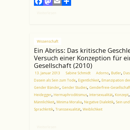
F
M
E
T
Weiterlesen
a
a
m
e
c
s
a
i
e
t
i
l
Wissenschaft
b
o
l
e
Ein Abriss: Das kritische Geschl
Versuch einer Konzeption für ei
o
d
n
Gesellschaft (2010)
o
o
,
,
13. Januar 2013
Sabine Schmidt
Adorno
Butler
Das
k
n
,
,
Dasein als Sein zum Tode
Eigentlichkeit
Emanzipation der
,
,
Gender Bänder
Gender Studies
Genderfreie-Gesellschaf
,
,
,
Heidegger
Hermaphroditismus
Intersexualität
Konzept
,
,
,
Männlichkeit
Minima Moralia
Negative Dialektik
Sein und
,
,
Sprachkritik
Transsexualität
Weiblichkeit
Weiterlesen