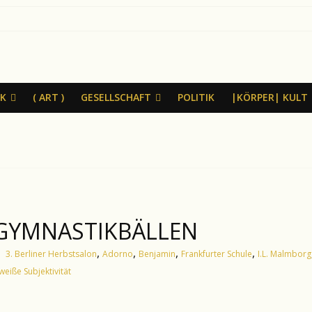
IK
( ART )
GESELLSCHAFT
POLITIK
|KÖRPER| KULT
GYMNASTIKBÄLLEN
,
,
,
,
3. Berliner Herbstsalon
Adorno
Benjamin
Frankfurter Schule
I.L. Malmborg
weiße Subjektivität