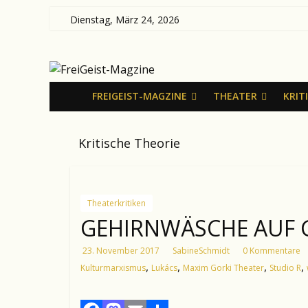
Zum
Dienstag, März 24, 2026
Inhalt
FreiGeist-
springen
Magzine
FREIGEIST-MAGZINE
THEATER
KRIT
—
Kritische Theorie
News
aus
Kultur
und
Theaterkritiken
Politik
GEHIRNWÄSCHE AUF 
23. November 2017
SabineSchmidt
0 Kommentare
,
,
,
,
Kulturmarxismus
Lukács
Maxim Gorki Theater
Studio R