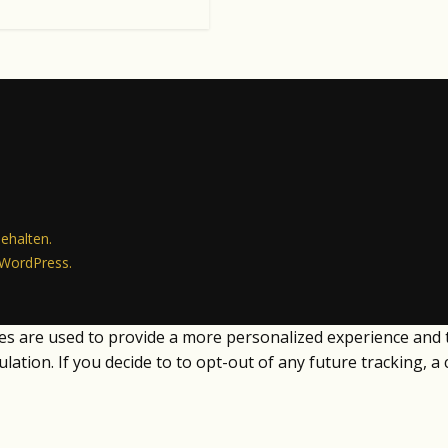
behalten.
WordPress
.
es are used to provide a more personalized experience and
tion. If you decide to to opt-out of any future tracking, a