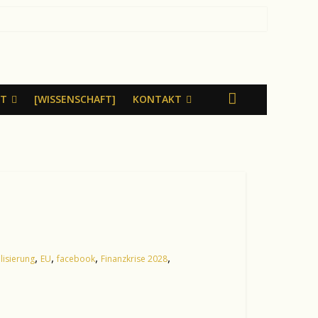
LT
[WISSENSCHAFT]
KONTAKT
,
,
,
,
alisierung
EU
facebook
Finanzkrise 2028