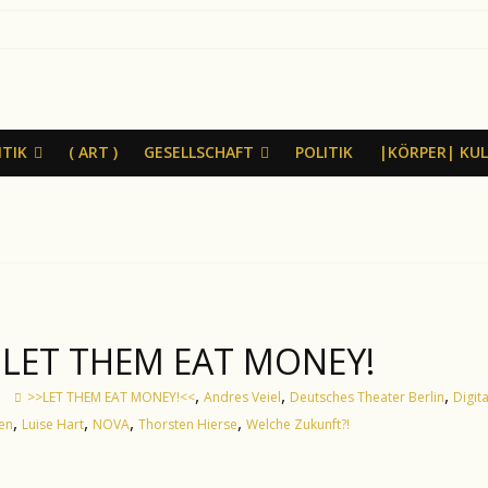
ITIK
( ART )
GESELLSCHAFT
POLITIK
|KÖRPER| KU
t: LET THEM EAT MONEY!
,
,
,
>>LET THEM EAT MONEY!<<
Andres Veiel
Deutsches Theater Berlin
Digit
,
,
,
,
en
Luise Hart
NOVA
Thorsten Hierse
Welche Zukunft?!