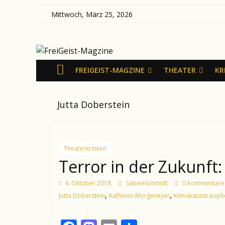
Zum
Mittwoch, März 25, 2026
Inhalt
FreiGeist-
springen
Magzine
FREIGEIST-MAGZINE
THEATER
KR
—
Jutta Doberstein
News
aus
Kultur
und
Theaterkritiken
Politik
Terror in der Zukunf
4. Oktober 2018
SabineSchmidt
0 Kommentare
,
,
Jutta Doberstein
Kathleen Morgeneyer
Kilmakatastraoph