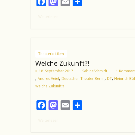
F
M
E
T
ac
as
m
ei
Weiterlesen
e
to
ai
le
b
d
l
n
o
o
o
n
Theaterkritiken
k
Welche Zukunft?!
18. September 2017
SabineSchmidt
1 Komment
,
,
,
,
Andres Veiel
Deutschen Theater Berlin
DT
Heinrich Böl
Welche Zukunft?!
F
M
E
T
ac
as
m
ei
Weiterlesen
e
to
ai
le
b
d
l
n