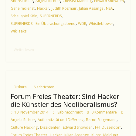
,
,
,
,
Andrea Imler
Angela Richter
Chelsea Manning
Edward Snowden
,
,
,
,
,
Geheimdienst
Hacker
Judith Rosmair
Julian Assange
NSA
,
,
Schauspiel Köln
SUPERNERDS
,
,
,
SUPERNERDS - Ein Überachungsabend
WDR
Whistleblower
Wikileaks
Weiterlesen
Diskurs
Nachrichten
Forum Freies Theater: Sind Hacker
die Künstler des Neoliberalismus?
10. November 2014
SabineSchmidt
0 Kommentare
,
,
,
Angela Richter
Authentizität und Differenz
Bernd Stegemann
,
,
,
,
Culture Hacking
Dissidenten
Edward Snowden
FFT Düsseldorf
,
,
,
,
,
Forum Freies Theater
Hacker
Julian Assange
Kunst
Meldung