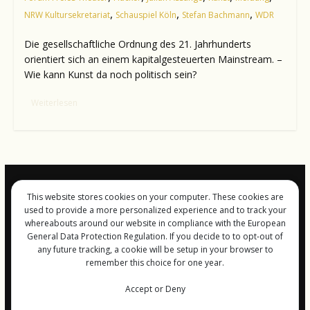
,
,
,
NRW Kultursekretariat
Schauspiel Köln
Stefan Bachmann
WDR
Die gesellschaftliche Ordnung des 21. Jahrhunderts
orientiert sich an einem kapitalgesteuerten Mainstream. –
Wie kann Kunst da noch politisch sein?
Weiterlesen
This website stores cookies on your computer. These cookies are
Impressum und
used to provide a more personalized experience and to track your
Datenschutz
whereabouts around our website in compliance with the European
General Data Protection Regulation. If you decide to to opt-out of
any future tracking, a cookie will be setup in your browser to
remember this choice for one year.
Copyright © 2026
FreiGeist-Magzine
Accept or Deny
. Alle Rechte vorbehalten.
Theme:
ColorMag
von ThemeGrill. Bereitgestellt von