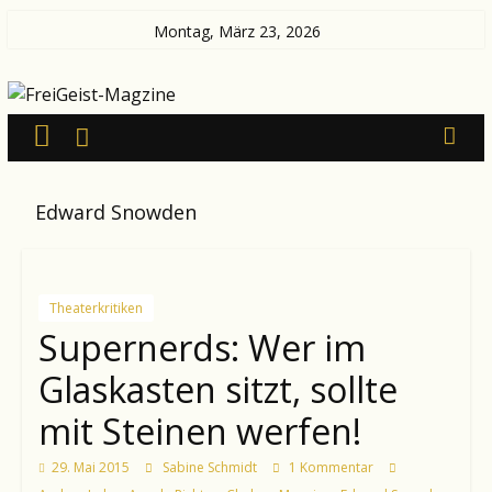
Zum
Montag, März 23, 2026
Inhalt
FreiGeist-
springen
Magzine
—
Edward Snowden
News
aus
Kultur
und
Theaterkritiken
Politik
Supernerds: Wer im
Glaskasten sitzt, sollte
mit Steinen werfen!
29. Mai 2015
Sabine Schmidt
1 Kommentar