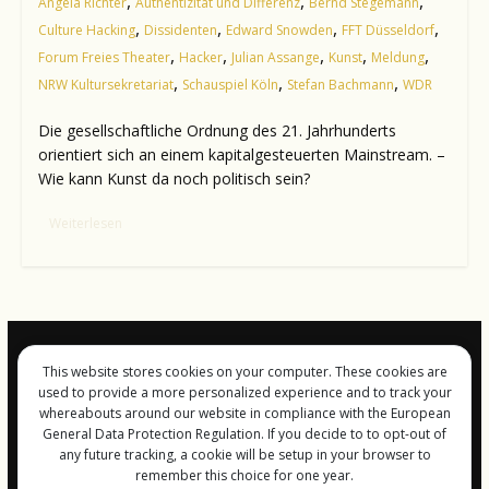
,
,
,
Angela Richter
Authentizität und Differenz
Bernd Stegemann
,
,
,
,
Culture Hacking
Dissidenten
Edward Snowden
FFT Düsseldorf
,
,
,
,
,
Forum Freies Theater
Hacker
Julian Assange
Kunst
Meldung
,
,
,
NRW Kultursekretariat
Schauspiel Köln
Stefan Bachmann
WDR
Die gesellschaftliche Ordnung des 21. Jahrhunderts
orientiert sich an einem kapitalgesteuerten Mainstream. –
Wie kann Kunst da noch politisch sein?
Weiterlesen
This website stores cookies on your computer. These cookies are
Impressum und
used to provide a more personalized experience and to track your
Datenschutz
whereabouts around our website in compliance with the European
General Data Protection Regulation. If you decide to to opt-out of
any future tracking, a cookie will be setup in your browser to
remember this choice for one year.