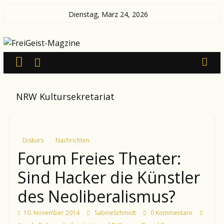
Zum
Dienstag, März 24, 2026
Inhalt
FreiGeist-
springen
Magzine
—
NRW Kultursekretariat
News
aus
Kultur
und
Diskurs
Nachrichten
Politik
Forum Freies Theater:
Sind Hacker die Künstler
des Neoliberalismus?
10. November 2014
SabineSchmidt
0 Kommentare