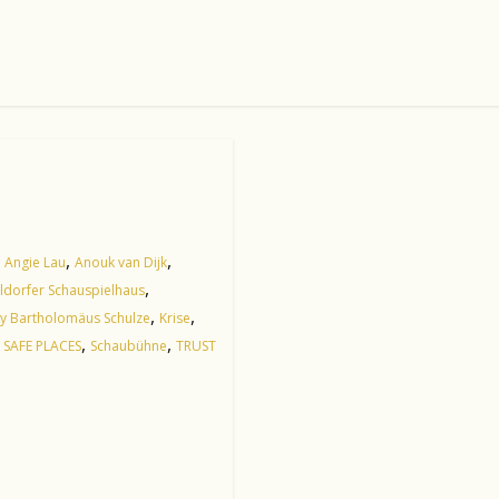
,
,
Angie Lau
Anouk van Dijk
,
ldorfer Schauspielhaus
,
,
y Bartholomäus Schulze
Krise
,
,
,
SAFE PLACES
Schaubühne
TRUST