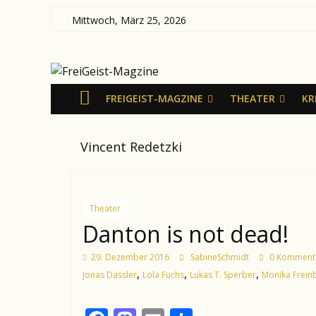
Zum
Mittwoch, März 25, 2026
Inhalt
FreiGeist-
springen
Magzine
FREIGEIST-MAGZINE
THEATER
KR
—
Vincent Redetzki
News
aus
Kultur
und
Theater
Politik
Danton is not dead!
29. Dezember 2016
SabineSchmidt
0 Komment
,
,
,
Jonas Dassler
Lola Fuchs
Lukas T. Sperber
Monika Frein