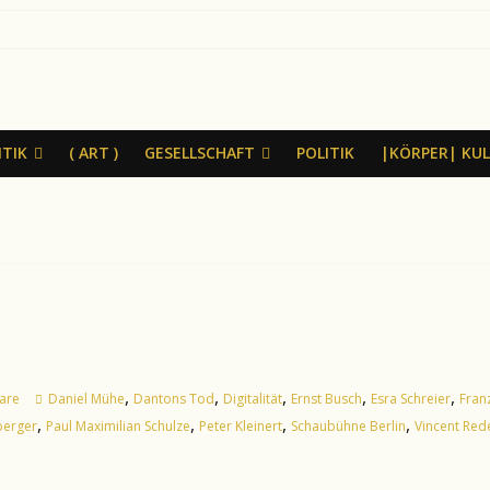
ITIK
( ART )
GESELLSCHAFT
POLITIK
|KÖRPER| KU
,
,
,
,
,
are
Daniel Mühe
Dantons Tod
Digitalität
Ernst Busch
Esra Schreier
Fran
,
,
,
,
berger
Paul Maximilian Schulze
Peter Kleinert
Schaubühne Berlin
Vincent Rede