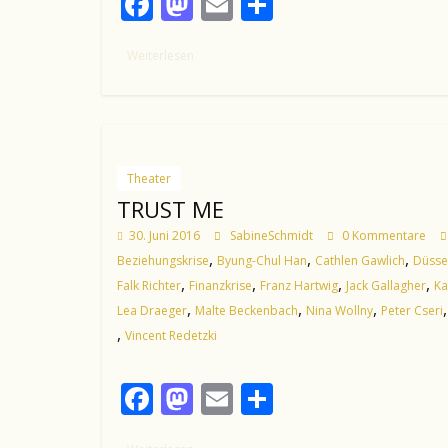
F
M
E
T
ac
as
m
ei
Weiterlesen
e
to
ai
le
b
d
l
n
o
o
o
n
Theater
k
TRUST ME
30. Juni 2016
SabineSchmidt
0 Kommentare
,
,
,
Beziehungskrise
Byung-Chul Han
Cathlen Gawlich
Düsse
,
,
,
,
Falk Richter
Finanzkrise
Franz Hartwig
Jack Gallagher
Ka
,
,
,
Lea Draeger
Malte Beckenbach
Nina Wollny
Peter Cseri
,
Vincent Redetzki
F
M
E
T
ac
as
m
ei