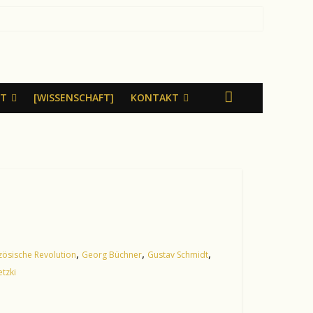
LT
[WISSENSCHAFT]
KONTAKT
,
,
,
zösische Revolution
Georg Büchner
Gustav Schmidt
tzki