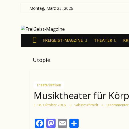
Zum
Montag, März 23, 2026
Inhalt
FreiGeist-
springen
Magzine
FREIGEIST-MAGZINE
THEATER
KR
—
Utopie
News
aus
Kultur
und
Theaterkritiken
Politik
Musiktheater für Körp
18. Oktober 2018
SabineSchmidt
0 Kommentar
F
M
E
T