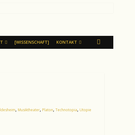
LT
[WISSENSCHAFT]
KONTAKT
,
,
,
,
ildesheim
Musiktheater
Platon
Technotopia
Utopie