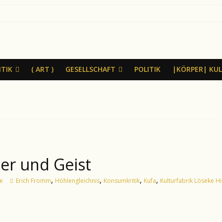
ITIK
( ART )
GESELLSCHAFT
POLITIK
|KÖRPER| KU
er und Geist
,
,
,
,
e
Erich Fromm
Höhlengleichnis
Konsumkritik
Kufa
Kulturfabrik Löseke H