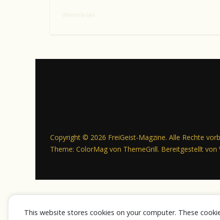
ac
as
m
ei
Weiterlesen
e
to
ai
le
b
d
l
n
o
o
o
n
k
Copyright © 2026
FreiGeist-Magzine
. Alle Rechte vor
Theme:
ColorMag
von ThemeGrill. Bereitgestellt von
This website stores cookies on your computer. These cooki