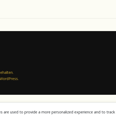
behalten.
WordPress
.
es are used to provide a more personalized experience and to trac