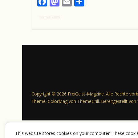
F
M
E
T
ac
as
m
ei
Weiterlesen
e
to
ai
le
b
d
l
n
o
o
o
n
k
Copyright © 2026
FreiGeist-Magzine
. Alle Rechte vor
Theme:
ColorMag
von ThemeGrill. Bereitgestellt von
This website stores cookies on your computer. These cooki