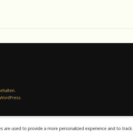
behalten.
WordPress
.
es are used to provide a more personalized experience and to trac