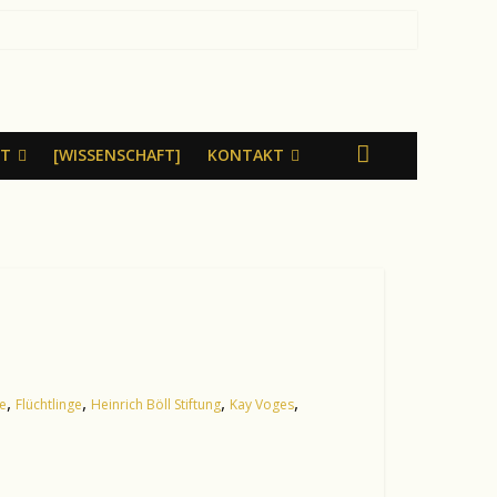
LT
[WISSENSCHAFT]
KONTAKT
,
,
,
,
te
Flüchtlinge
Heinrich Böll Stiftung
Kay Voges