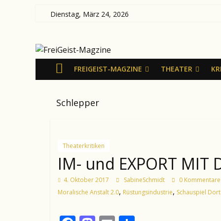
Zum
Dienstag, März 24, 2026
Inhalt
FreiGeist-
springen
Magzine
FREIGEIST-MAGZINE
THEATER
KR
—
Schlepper
News
aus
Kultur
und
Theaterkritiken
Politik
IM- und EXPORT MIT
4. Oktober 2017
SabineSchmidt
0 Kommentare
,
,
Moralische Anstalt 2.0
Rüstungsindustrie
Schauspiel Dor