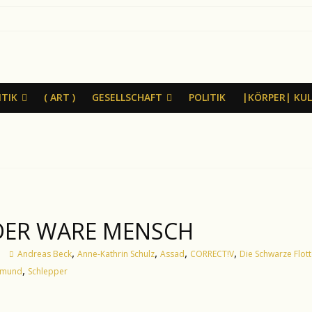
ITIK
( ART )
GESELLSCHAFT
POLITIK
|KÖRPER| KU
 DER WARE MENSCH
,
,
,
,
Andreas Beck
Anne-Kathrin Schulz
Assad
CORRECT!V
Die Schwarze Flot
,
tmund
Schlepper