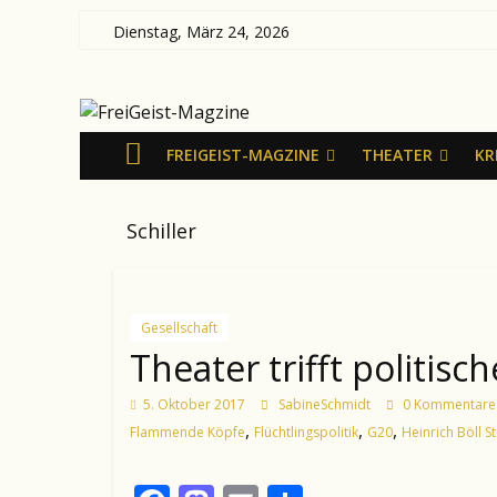
Zum
Dienstag, März 24, 2026
Inhalt
FreiGeist-
springen
Magzine
FREIGEIST-MAGZINE
THEATER
KR
—
Schiller
News
aus
Kultur
und
Gesellschaft
Politik
Theater trifft politisc
5. Oktober 2017
SabineSchmidt
0 Kommentare
,
,
,
Flammende Köpfe
Flüchtlingspolitik
G20
Heinrich Böll St