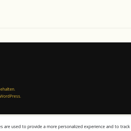
behalten.
WordPress
.
es are used to provide a more personalized experience and to trac