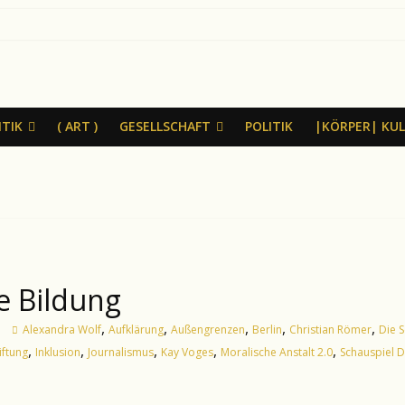
ITIK
( ART )
GESELLSCHAFT
POLITIK
|KÖRPER| KU
he Bildung
,
,
,
,
,
Alexandra Wolf
Aufklärung
Außengrenzen
Berlin
Christian Römer
Die S
,
,
,
,
,
iftung
Inklusion
Journalismus
Kay Voges
Moralische Anstalt 2.0
Schauspiel 