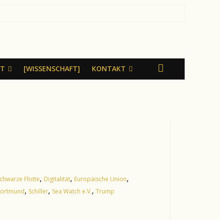
LT
[WISSENSCHAFT]
KONTAKT
,
,
,
chwarze Flotte
Digitalität
Europäische Union
,
,
,
Dortmund
Schiller
Sea Watch e.V.
Trump