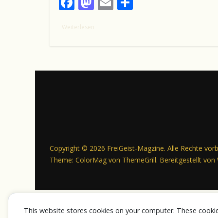
F
M
E
T
ac
as
m
ei
Weiterlesen
e
to
ai
le
b
d
l
n
o
o
o
n
k
Copyright © 2026
FreiGeist-Magzine
. Alle Rechte vor
Theme:
ColorMag
von ThemeGrill. Bereitgestellt von
This website stores cookies on your computer. These cooki