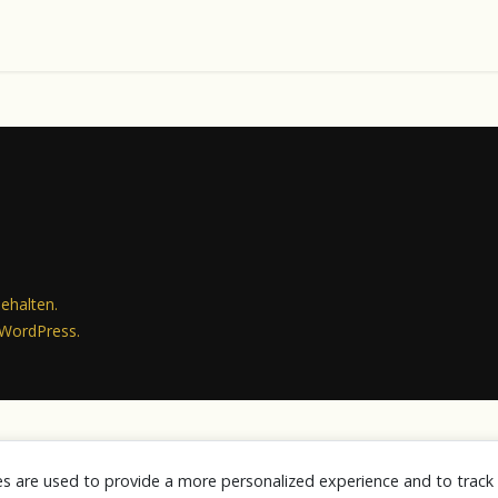
behalten.
WordPress
.
es are used to provide a more personalized experience and to trac