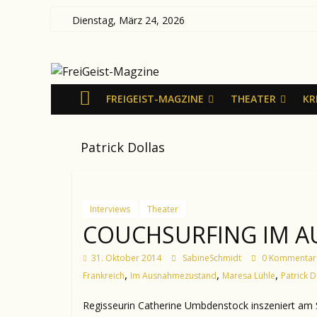
Zum
Dienstag, März 24, 2026
Inhalt
FreiGeist-
springen
Magzine
FREIGEIST-MAGZINE
THEATER
KR
—
Patrick Dollas
News
aus
Kultur
und
Interviews
Theater
Politik
COUCHSURFING IM 
31. Oktober 2014
SabineSchmidt
0 Kommentar
,
,
,
Frankreich
Im Ausnahmezustand
Maresa Lühle
Patrick D
Regisseurin Catherine Umbdenstock inszeniert am 