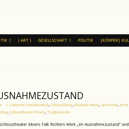
ITIK
( ART )
GESELLSCHAFT
POLITIK
|KÖRPER| KU
AUSNAHMEZUSTAND
,
,
,
,
e
Catherine Umbdenstock
Deutschland
Elisabeth Weiss
Epik Hotel
Ernst
,
,
ollas
Schlosstheater Moers
Tragikomödie
Schlosstheater Moers Falk Richters Werk „Im Ausnahmezustand“ und fr