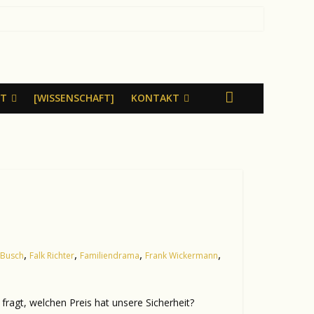
LT
[WISSENSCHAFT]
KONTAKT
,
,
,
,
 Busch
Falk Richter
Familiendrama
Frank Wickermann
agt, welchen Preis hat unsere Sicherheit?