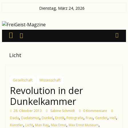
Zum
Dienstag, März 24, 2026
Inhalt
FreiGeist-
springen
Magzine
—
Licht
News
aus
Kultur
und
Gesellschaft
Wissenschaft
Politik
Revolution in der
Dunkelkammer
28. Oktober 2013
Sabine Schmidt
0 Kommentare
,
,
,
,
,
,
,
,
Dada
Dadaismus
Dunkel
Erotik
Fotografie
Frau
Gender
Hell
,
,
,
,
,
Künstler
Licht
Man Ray
Max Ernst
Max Ernst Museum