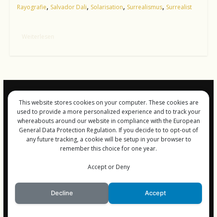
,
,
,
,
Rayografie
Salvador Dali
Solarisation
Surrealismus
Surrealist
Weiterlesen
This website stores cookies on your computer. These cookies are
Impressum und
used to provide a more personalized experience and to track your
Datenschutz
whereabouts around our website in compliance with the European
General Data Protection Regulation. If you decide to to opt-out of
any future tracking, a cookie will be setup in your browser to
remember this choice for one year.
Copyright © 2026
FreiGeist-Magzine
Accept or Deny
. Alle Rechte vorbehalten.
Theme:
ColorMag
von ThemeGrill. Bereitgestellt von
WordPress
.
Decline
Accept