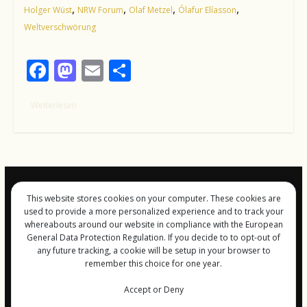
,
,
,
,
Holger Wüst
NRW Forum
Olaf Metzel
Ólafur Elíasson
Weltverschwörung
F
M
E
T
ac
as
m
ei
Weiterlesen
e
to
ai
le
b
d
l
n
o
o
o
n
k
This website stores cookies on your computer. These cookies are
Impressum und
used to provide a more personalized experience and to track your
Datenschutz
whereabouts around our website in compliance with the European
General Data Protection Regulation. If you decide to to opt-out of
any future tracking, a cookie will be setup in your browser to
remember this choice for one year.
Copyright © 2026
FreiGeist-Magzine
Accept or Deny
. Alle Rechte vorbehalten.
Theme:
ColorMag
von ThemeGrill. Bereitgestellt von