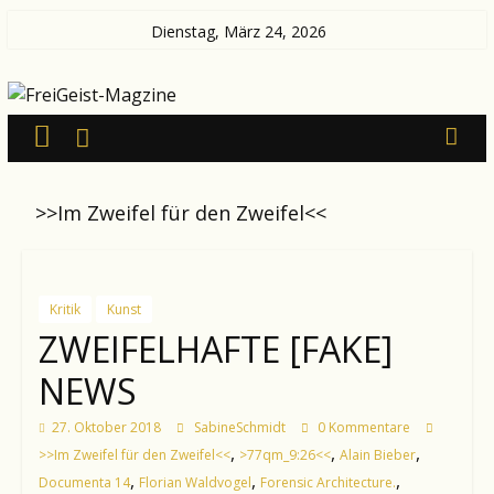
Zum
Dienstag, März 24, 2026
Inhalt
FreiGeist-
springen
Magzine
—
>>Im Zweifel für den Zweifel<<
News
aus
Kultur
und
Kritik
Kunst
Politik
ZWEIFELHAFTE [FAKE]
NEWS
27. Oktober 2018
SabineSchmidt
0 Kommentare
,
,
,
>>Im Zweifel für den Zweifel<<
>77qm_9:26<<
Alain Bieber
,
,
,
Documenta 14
Florian Waldvogel
Forensic Architecture.