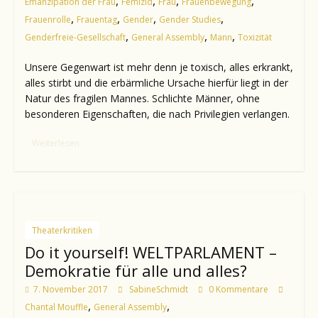
,
,
,
,
Emanzipation der Frau
Femizid
Frau
Frauenbewegung
,
,
,
,
Frauenrolle
Frauentag
Gender
Gender Studies
,
,
,
Genderfreie-Gesellschaft
General Assembly
Mann
Toxizität
Unsere Gegenwart ist mehr denn je toxisch, alles erkrankt,
alles stirbt und die erbärmliche Ursache hierfür liegt in der
Natur des fragilen Mannes. Schlichte Männer, ohne
besonderen Eigenschaften, die nach Privilegien verlangen.
Weiterlesen
Theaterkritiken
Do it yourself! WELTPARLAMENT –
Demokratie für alle und alles?
7. November 2017
SabineSchmidt
0 Kommentare
,
,
Chantal Mouffle
General Assembly