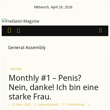
Zum
Mittwoch, April 29, 2026
Inhalt
FreiGeist-
springen
Magzine
News
General Assembly
aus
Kultur
und
Politik
Monthly
Monthly #1 – Penis?
Nein, danke! Ich bin eine
starke Frau.
15. März 2025
SabineSchmidt
1 Kommentar