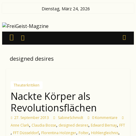
Zum
Dienstag, März 24, 2026
Inhalt
FreiGeist-
springen
Magzine
—
designed desires
News
aus
Kultur
und
Theaterkritiken
Politik
Nackte Körper als
Revolutionsflächen
27. September 2013
SabineSchmidt
0 Kommentare
,
,
,
,
Anne Clark
Claudia Bosse
designed desires
Edward Bernay
FFT
,
,
,
,
,
FFT Düsseldorf
Florentina Holzinger
Folter
Höhlengleichnis