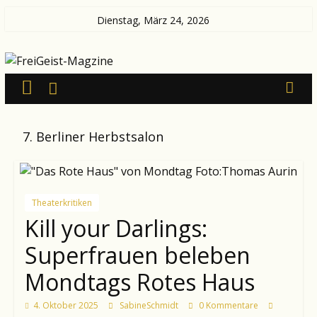
Zum
Dienstag, März 24, 2026
Inhalt
FreiGeist-
springen
Magzine
—
7. Berliner Herbstsalon
News
aus
Kultur
und
Theaterkritiken
Politik
Kill your Darlings:
Superfrauen beleben
Mondtags Rotes Haus
4. Oktober 2025
SabineSchmidt
0 Kommentare