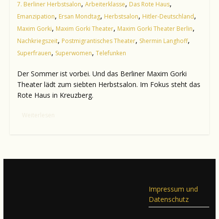
,
,
,
7. Berliner Herbstsalon
Arbeiterklasse
Das Rote Haus
,
,
,
,
Emanzipation
Ersan Mondtag
Herbstsalon
Hitler-Deutschland
,
,
,
Maxim Gorki
Maxim Gorki Theater
Maxim Gorki Theater Berlin
,
,
,
Nachkriegszeit
Postmigrantisches Theater
Shermin Langhoff
,
,
Superfrauen
Superwomen
Telefunken
Der Sommer ist vorbei. Und das Berliner Maxim Gorki
Theater lädt zum siebten Herbstsalon. Im Fokus steht das
Rote Haus in Kreuzberg.
Weiterlesen
Impressum und
Datenschutz