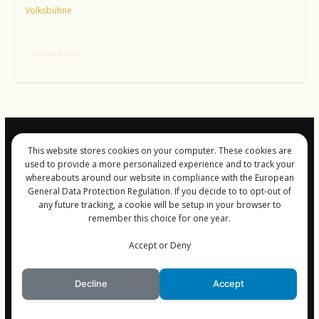
Volksbühne
Weiterlesen
This website stores cookies on your computer. These cookies are
Impressum und
used to provide a more personalized experience and to track your
Datenschutz
whereabouts around our website in compliance with the European
General Data Protection Regulation. If you decide to to opt-out of
any future tracking, a cookie will be setup in your browser to
remember this choice for one year.
Copyright © 2026
FreiGeist-Magzine
Accept or Deny
. Alle Rechte vorbehalten.
Theme:
ColorMag
von ThemeGrill. Bereitgestellt von
WordPress
.
Decline
Accept