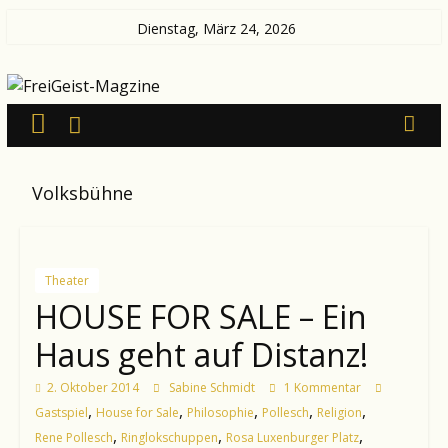
Zum
Dienstag, März 24, 2026
Inhalt
FreiGeist-
springen
Magzine
—
Volksbühne
News
aus
Kultur
und
Theater
Politik
HOUSE FOR SALE – Ein
Haus geht auf Distanz!
2. Oktober 2014
Sabine Schmidt
1 Kommentar
,
,
,
,
,
Gastspiel
House for Sale
Philosophie
Pollesch
Religion
,
,
,
Rene Pollesch
Ringlokschuppen
Rosa Luxenburger Platz