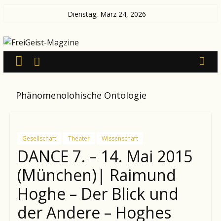
Zum
Dienstag, März 24, 2026
Inhalt
FreiGeist-
springen
Magzine
—
Phänomenolohische Ontologie
News
aus
Kultur
und
Gesellschaft
Theater
Wissenschaft
Politik
DANCE 7. – 14. Mai 2015
(München)| Raimund
Hoghe – Der Blick und
der Andere – Hoghes