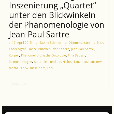
Inszenierung „Quartet“
unter den Blickwinkeln
der Phänomenologie von
Jean-Paul Sartre
,
17. April 2015
Sabine Schmidt
0 Kommentare
Blick
,
,
,
,
Choreograf
Dance München
der Andere
Jean-Paul Sartre
,
,
,
Körper
Phänomenolohische Ontologie
Pina Bausch
,
,
,
,
,
Raimund Hoghe
Sarte
Sein und das Nichts
Tanz
tanzhaus nrw
,
tanzhaus nrw Düsseldorf
Tod
Weiterlesen