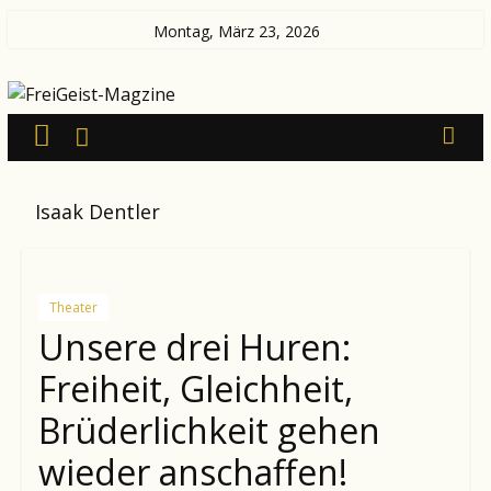
Zum
Montag, März 23, 2026
Inhalt
FreiGeist-
springen
Magzine
—
Isaak Dentler
News
aus
Kultur
und
Theater
Politik
Unsere drei Huren:
Freiheit, Gleichheit,
Brüderlichkeit gehen
wieder anschaffen!