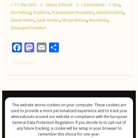
,
11. Mai 2015
Sabine Schmidt
1 Kommentar
Box
,
,
,
,
Der Auftrag
Frankfurt
Französische Revolution
Hamletmschine
,
,
,
,
Heiner Müller
Isaak Dentler
Milzgin Bilmen
Revolution
Schauspiel Frankfurt
F
M
E
T
ac
as
m
ei
Weiterlesen
e
to
ai
le
b
d
l
n
o
o
o
n
k
This website stores cookies on your computer. These cookies are
Impressum und
used to provide a more personalized experience and to track your
Datenschutz
whereabouts around our website in compliance with the European
General Data Protection Regulation. If you decide to to opt-out of
any future tracking, a cookie will be setup in your browser to
remember this choice for one year.