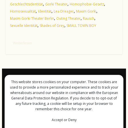
,
,
,
Geschlechtsidentität
Gorki Theater
Homophobie-Gesetz
,
,
,
,
Homosexualität
Identität
Lea Dreager
Maxim Gorki
,
,
,
Maxim Gorki Theater Berlin
Outing Theater
Rausch
,
,
Sexuelle Identität
Shades of Grey
SMALL TOWN BOY
Weiterlesen
This website stores cookies on your computer. These cookies are
Impressum und
used to provide a more personalized experience and to track your
Datenschutz
whereabouts around our website in compliance with the European
General Data Protection Regulation. If you decide to to opt-out of
any future tracking, a cookie will be setup in your browser to
remember this choice for one year.
Copyright © 2026
FreiGeist-Magzine
Accept or Deny
. Alle Rechte vorbehalten.
Theme:
ColorMag
von ThemeGrill. Bereitgestellt von