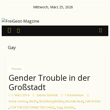
Zum
Mittwoch, März 25, 2026
Inhalt
FreiGeist-
springen
Magzine
—
Gay
News
aus
Kultur
und
Theater
Politik
Gender Trouble in der
Großstadt
1. März 2014
Sabine Schmidt
1 Kommentar
,
,
,
,
Annie Lennox
Berlin
Beziehungsbilder
Bronski Beat
Falk Richter
,
,
,
,
FOR THE DISCONNECTED CHILD
Gay
Gender